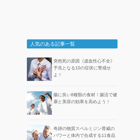
人気のある記事一覧
突然死の原因《虚血性心不全》
予兆となる10の症状に警戒せ
よ！
腸に良い8種類の食材！腸活で健
康と美容の効果を高めよう！
奇跡の物質スペルミジン脅威の
パワーと体内で合成する11食品