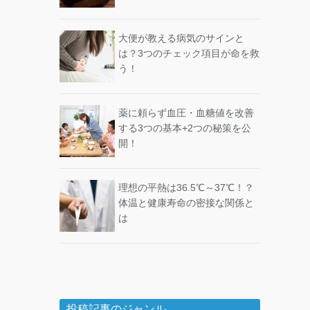
大便が教える病気のサインと
は？3つのチェック項目が命を救
う！
薬に頼らず血圧・血糖値を改善
する3つの基本+2つの秘策を公
開！
理想の平熱は36.5℃～37℃！？
体温と健康寿命の密接な関係と
は
投稿記事のジャンル