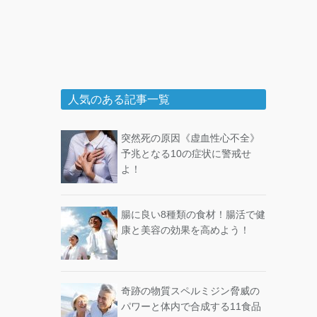
人気のある記事一覧
突然死の原因《虚血性心不全》
予兆となる10の症状に警戒せ
よ！
腸に良い8種類の食材！腸活で健
康と美容の効果を高めよう！
奇跡の物質スペルミジン脅威の
パワーと体内で合成する11食品