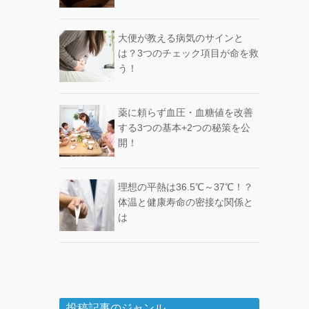
大便が教える病気のサインと
は？3つのチェック項目が命を救
う！
薬に頼らず血圧・血糖値を改善
する3つの基本+2つの秘策を公
開！
理想の平熱は36.5℃～37℃！？
体温と健康寿命の密接な関係と
は
投稿記事のジャンル