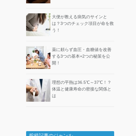
大便が教える病気のサインと
は？3つのチェック項目が命を救
う！
薬に頼らず血圧・血糖値を改善
する3つの基本+2つの秘策を公
開！
理想の平熱は36.5℃～37℃！？
体温と健康寿命の密接な関係と
は
投稿記事のジャンル