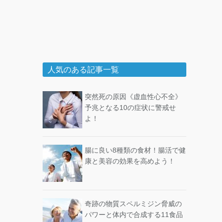
人気のある記事一覧
突然死の原因《虚血性心不全》
予兆となる10の症状に警戒せ
よ！
腸に良い8種類の食材！腸活で健
康と美容の効果を高めよう！
奇跡の物質スペルミジン脅威の
パワーと体内で合成する11食品