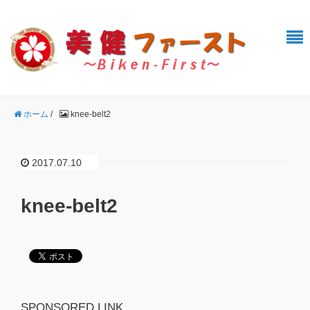
ホーム
/
knee-belt2
2017.07.10
knee-belt2
SPONSORED LINK