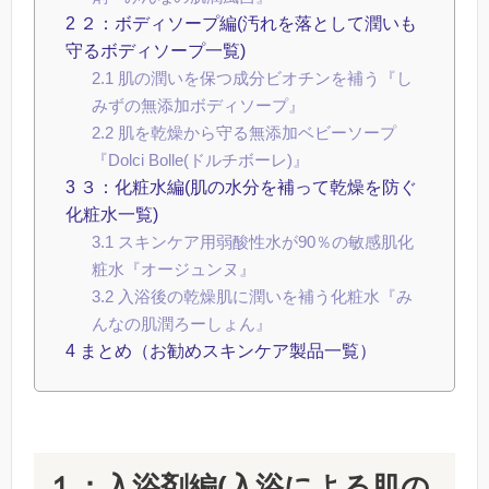
2
２：ボディソープ編(汚れを落として潤いも
守るボディソープ一覧)
2.1
肌の潤いを保つ成分ビオチンを補う『し
みずの無添加ボディソープ』
2.2
肌を乾燥から守る無添加ベビーソープ
『Dolci Bolle(ドルチボーレ)』
3
３：化粧水編(肌の水分を補って乾燥を防ぐ
化粧水一覧)
3.1
スキンケア用弱酸性水が90％の敏感肌化
粧水『オージュンヌ』
3.2
入浴後の乾燥肌に潤いを補う化粧水『み
んなの肌潤ろーしょん』
4
まとめ（お勧めスキンケア製品一覧）
１：入浴剤編(入浴による肌の