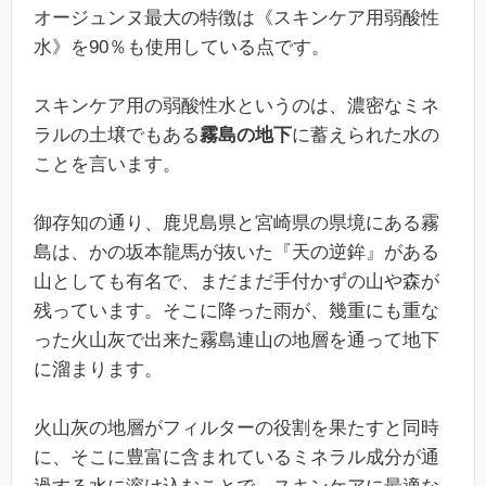
オージュンヌ最大の特徴は《スキンケア用弱酸性
水》を90％も使用している点です。
スキンケア用の弱酸性水というのは、濃密なミネ
ラルの土壌でもある
霧島の地下
に蓄えられた水の
ことを言います。
御存知の通り、鹿児島県と宮崎県の県境にある霧
島は、かの坂本龍馬が抜いた『天の逆鉾』がある
山としても有名で、まだまだ手付かずの山や森が
残っています。そこに降った雨が、幾重にも重な
った火山灰で出来た霧島連山の地層を通って地下
に溜まります。
火山灰の地層がフィルターの役割を果たすと同時
に、そこに豊富に含まれているミネラル成分が通