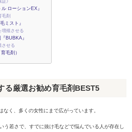
保証》
ル ローションEX』
育毛剤
育毛ミスト』
を増殖させる
BUBKA』
殖させる
く育毛剤）
る厳選お勧め育毛剤BEST5
はなく、多くの女性にまで広がっています。
という若さで、すでに抜け毛などで悩んでいる人が存在し