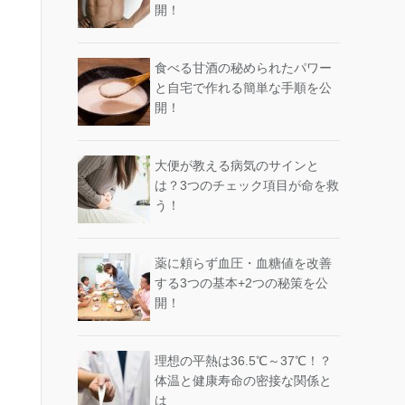
開！
食べる甘酒の秘められたパワー
と自宅で作れる簡単な手順を公
開！
大便が教える病気のサインと
は？3つのチェック項目が命を救
う！
薬に頼らず血圧・血糖値を改善
する3つの基本+2つの秘策を公
開！
理想の平熱は36.5℃～37℃！？
体温と健康寿命の密接な関係と
は