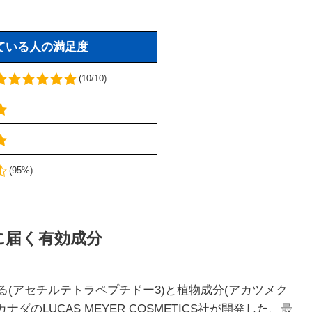
用している人の満足度
(10/10)
(95%)
に届く有効成分
(アセチルテトラペプチドー3)と植物成分(アカツメク
のLUCAS MEYER COSMETICS社が開発した、最