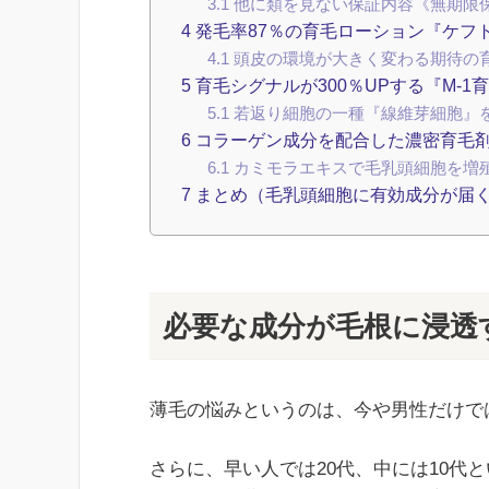
3.1
他に類を見ない保証内容《無期限
4
発毛率87％の育毛ローション『ケフト
4.1
頭皮の環境が大きく変わる期待の
5
育毛シグナルが300％UPする『M-1
5.1
若返り細胞の一種『線維芽細胞』
6
コラーゲン成分を配合した濃密育毛剤『
6.1
カミモラエキスで毛乳頭細胞を増
7
まとめ（毛乳頭細胞に有効成分が届
必要な成分が毛根に浸透す
薄毛の悩みというのは、今や男性だけで
さらに、早い人では20代、中には10代