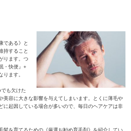
康である》と
維持すること
がります。つ
眠・快便』+
なります。
つでも欠けた
や美容に大きな影響を与えてしまいます。とくに薄毛や
どに起因している場合が多いので、毎日のヘアケアは非
毛髪を育てるための《厳選お勧め育毛剤》を紹介してい